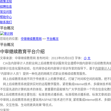
政策法规
招聘信息
常见问答
帮助中心
联系我们
平台概况
您现在的位置：
中审继续教育网
>>
平台概况
平台概况
中审继续教育平台介绍
文章来源：中审继续教育网
发布时间：2013年05月03日
字体：
小
大
CIA及内部审计人员职业网上后续教育培训服务完全
遵照中国内部审计后续教育具
部审计信息化服务经验，在内审协会和内部审计培训专家的指导下，基于
内部审计人
“内部审计人员”）提供一种先进的网络方式职业资格续续教育服务。
网上后续教育系统不同于传统意义上的教学模式，打破了时间和空间的局限，把不同
网上后续教育系统提供实时的远程教学服务，
紧密集成Internet技术、多媒
不仅是先进的计算机技术的体现，更重要的是能够为广大学员提供一个符合信息化教
网上后续教育系统主要包括：标准音频点播系统、标准视频点播系统、标准文章阅读
中审网上后续教育系统主要采用ASP.NET技术进行开发,
紧密集成Internet技术、
快，交互性强、生动而更具效果”等优点。
分享到：