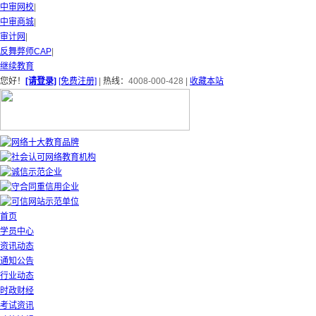
中审网校
|
中审商城
|
审计网
|
反舞弊师CAP
|
继续教育
您好！
[请登录]
[免费注册]
|
热线：
4008-000-428
|
收藏本站
首页
学员中心
资讯动态
通知公告
行业动态
时政财经
考试资讯